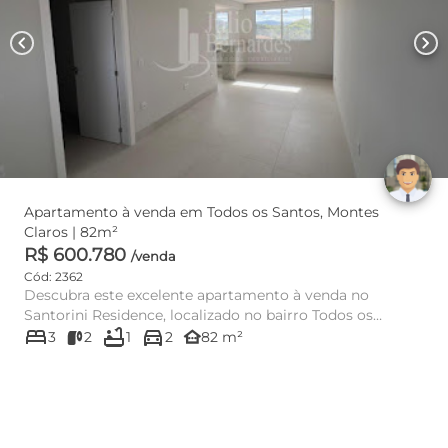
chevron_left
chevron_right
Apartamento à venda em Todos os Santos, Montes
Claros | 82m²
R$ 600.780
/venda
Cód: 2362
Descubra este excelente apartamento à venda no
Santorini Residence, localizado no bairro Todos os
bed
bathtub
directions_car
Santos, em Montes Cla...
other_houses
3
2
1
2
82 m²