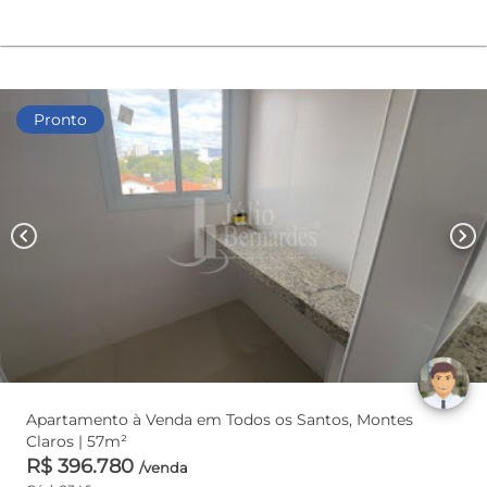
Pronto
chevron_left
chevron_right
Apartamento à Venda em Todos os Santos, Montes
Claros | 57m²
R$ 396.780
/venda