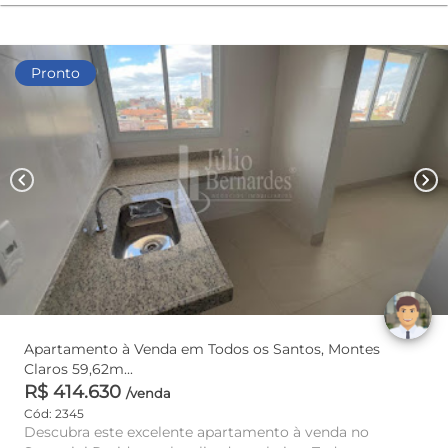
Pronto
chevron_left
chevron_right
Apartamento à Venda em Todos os Santos, Montes
Claros 59,62m...
R$ 414.630
/venda
Cód: 2345
Descubra este excelente apartamento à venda no