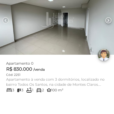
chevron_left
chevron_right
Apartamento 0
R$ 830.000
/venda
Cód: 2251
Apartamento à venda com 3 dormitórios, localizado no
bairro Todos Os Santos, na cidade de Montes Claros.
bed
bathtub
directions_car
Com uma área...
other_houses
3
3
1
2
100 m²