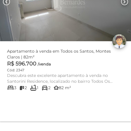
chevron_left
chevron_right
Apartamento à venda em Todos os Santos, Montes
Claros | 82m²
R$ 596.700
/venda
Cód: 2347
Descubra este excelente apartamento à venda no
Santorini Residence, localizado no bairro Todos Os
bed
bathtub
directions_car
Santos, em Montes Cla...
other_houses
3
2
1
2
82 m²