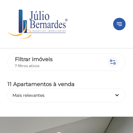
notes
Filtrar imóveis
page_info
7 filtros ativos
11 Apartamentos
à venda
keyboard_arrow_down
Mais relevantes