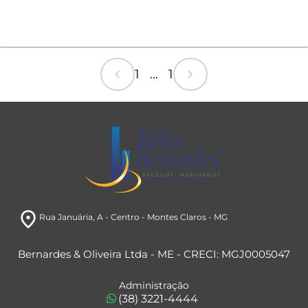
chevron_left
chevron_right
1 ... 1
room
Rua Januária
, A
- Centro
- Montes Claros
- MG
Bernardes & Oliveira Ltda - ME - CRECI: MGJ0005047
Administração
(38) 3221-4444