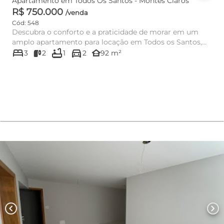
Apartamento em Todos Os Santos - Montes Claros
R$ 750.000
/venda
Cód: 548
Descubra o conforto e a praticidade de morar em um
amplo apartamento para locação em Todos os Santos,
bed
bathtub
directions_car
um dos bairros ma...
other_houses
3
2
1
2
92 m²
chevron_left
chevron_right