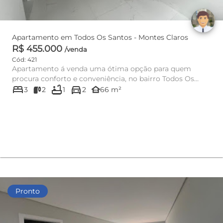
Apartamento em Todos Os Santos - Montes Claros
R$ 455.000
/venda
Cód: 421
Apartamento á venda uma ótima opção para quem
procura conforto e conveniência, no bairro Todos Os
bed
bathtub
directions_car
Santos – Montes Claros...
other_houses
3
2
1
2
66 m²
Pronto