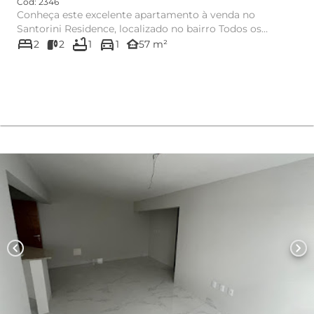
Cód: 2346
Conheça este excelente apartamento à venda no
Santorini Residence, localizado no bairro Todos os
bed
bathtub
directions_car
Santos, em Montes Clar...
other_houses
2
2
1
1
57 m²
chevron_left
chevron_right