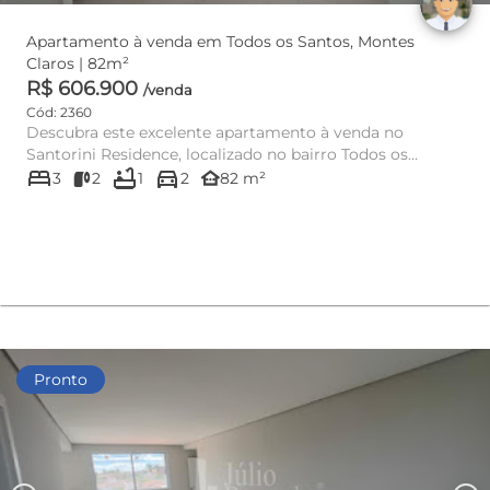
Apartamento à venda em Todos os Santos, Montes
Claros | 82m²
R$ 606.900
/venda
Cód: 2360
Descubra este excelente apartamento à venda no
Santorini Residence, localizado no bairro Todos os
bed
bathtub
directions_car
Santos, em Montes Cla...
other_houses
3
2
1
2
82 m²
Pronto