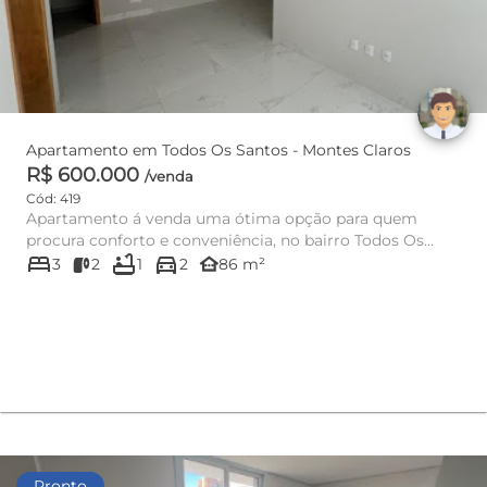
Apartamento em Todos Os Santos - Montes Claros
R$ 600.000
/venda
Cód: 419
Apartamento á venda uma ótima opção para quem
procura conforto e conveniência, no bairro Todos Os
bed
bathtub
directions_car
Santos – Montes Claros...
other_houses
3
2
1
2
86 m²
Pronto