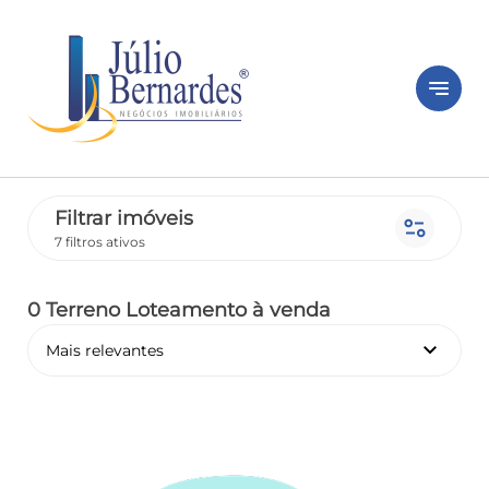
notes
Filtrar imóveis
page_info
7 filtros ativos
0 Terreno Loteamento
à venda
keyboard_arrow_down
Mais relevantes