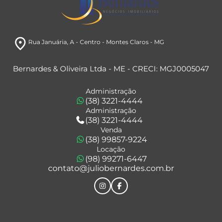
room
Rua Januária
, A
- Centro
- Montes Claros
- MG
Bernardes & Oliveira Ltda - ME - CRECI: MGJ0005047
Administração
(38) 3221-4444
Administração
(38) 3221-4444
Venda
(38) 99857-9224
Locação
(98) 99271-6447
contato@juliobernardes.com.br