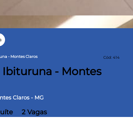
a
una - Montes Claros
Cód: 414
Ibituruna - Montes
ontes Claros - MG
Suíte
2 Vagas