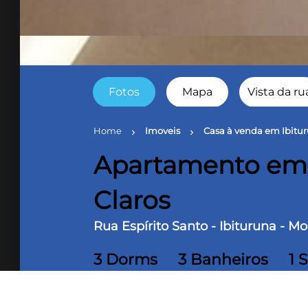
Fotos
Mapa
Vista da ru
Home
Imoveis
Casa à venda em Ibitur
chevron_right
chevron_right
Apartamento em 
Claros
Rua Espírito Santo - Ibituruna - M
3 Dorms
3 Banheiros
1 
90 m² Área útil