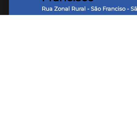
Rua Zonal Rural - São Franciso - S
2 Dorms
3 Banheiros
2 
100 m² Área útil
19.000 m²
Vende-se chácara, com sede compost
banheiro com hidromassagem, área d
quadra de areia. Localizada às marge
oportunidade para investimentos e